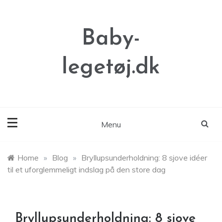
Skip
to
content
Baby-
legetøj.dk
Menu
Home
»
Blog
»
Bryllupsunderholdning: 8 sjove idéer
til et uforglemmeligt indslag på den store dag
Bryllupsunderholdning: 8 sjove