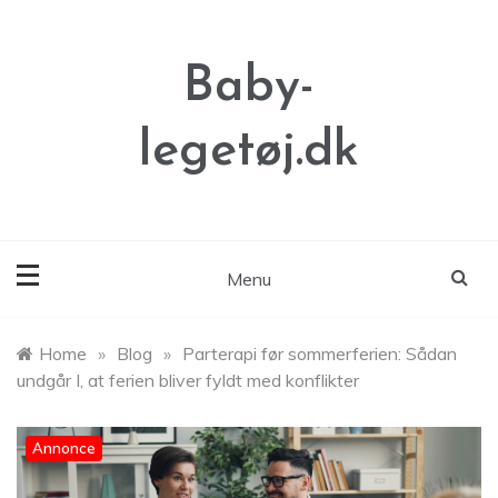
Skip
to
content
Baby-
legetøj.dk
Menu
Home
»
Blog
»
Parterapi før sommerferien: Sådan
undgår I, at ferien bliver fyldt med konflikter
Annonce