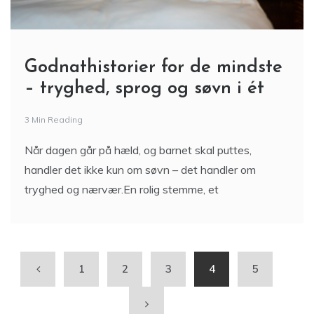
Godnathistorier for de mindste
– tryghed, sprog og søvn i ét
3 Min Reading
Når dagen går på hæld, og barnet skal puttes,
handler det ikke kun om søvn – det handler om
tryghed og nærvær.En rolig stemme, et
1
2
3
4
5