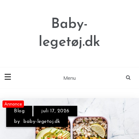
Skip
to
content
Baby-
legetøj.dk
Menu
Annonce
Annonce
Blog
juli 17, 2026
by
baby-legetoj.dk