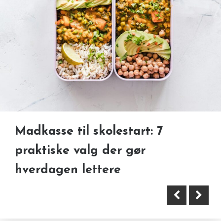
Aktiviteter og skiferie i Norge –
Madkasse til skolestart: 7
Hafjell og Kvitfjell
praktiske valg der gør
hverdagen lettere